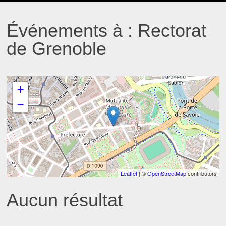
MENU
Événements à :
Rectorat
de Grenoble
+
−
Leaflet
| ©
OpenStreetMap
contributors
Aucun résultat