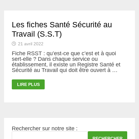
LES
SERVICES
PUBLICS :
DES
MESURES
Les fiches Santé Sécurité au
EFFICACES
S’IMPOSENT
Travail (S.S.T)
D’URGENCE !
21 avril 2022
Fiche RSST : qu’est-ce que c’est et à quoi
sert-elle ? Dans chaque service ou
établissement, il existe un Registre Santé et
Sécurité au Travail qui doit être ouvert à …
LES
LIRE PLUS
FICHES
SANTÉ
SÉCURITÉ
AU
TRAVAIL
(S.S.T)
Rechercher sur notre site :
RECHERCHER