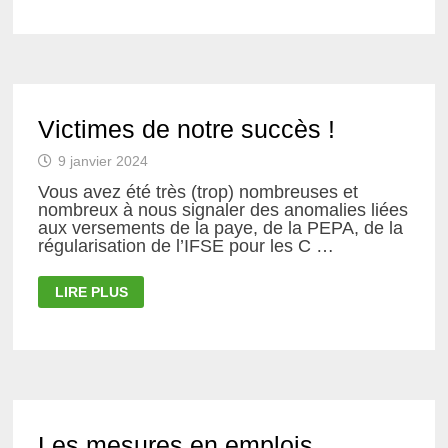
SCIENCES
DES
ÉTABLISSEMENTS
SCOLAIRES
:
L’ACTION
SYNDICALE
DU
SNASUB-
Victimes de notre succès !
FSU
POUR
UN
9 janvier 2024
PLAN
0
Vous avez été très (trop) nombreuses et
CMR
nombreux à nous signaler des anomalies liées
(CANCÉROGÈNES,
MUTAGÈNES,
aux versements de la paye, de la PEPA, de la
ET
régularisation de l’IFSE pour les C …
REPROTOXIQUES)
VICTIMES
LIRE PLUS
DE
NOTRE
SUCCÈS
!
Les mesures en emplois