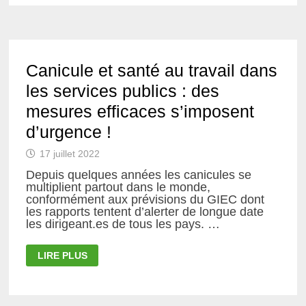
ATTENTION
AUX
MESURES
D’AUSTÉRITÉ
QUI
DÉGRADERAIENT
FORTEMENT
Canicule et santé au travail dans
LES
CONDITIONS
les services publics : des
D’ÉTUDES
ET
DE
mesures efficaces s’imposent
TRAVAIL
d’urgence !
17 juillet 2022
Depuis quelques années les canicules se
multiplient partout dans le monde,
conformément aux prévisions du GIEC dont
les rapports tentent d’alerter de longue date
les dirigeant.es de tous les pays. …
CANICULE
LIRE PLUS
ET
SANTÉ
AU
TRAVAIL
DANS