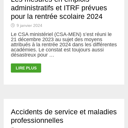
administratifs et ITRF prévues
pour la rentrée scolaire 2024
9 janvier 2024
Le CSA ministériel (CSA-MEN) s’est réuni le
21 décembre 2023 au sujet des moyens
attribués à la rentrée 2024 dans les différentes
académies. Le constat est toujours aussi
désastreux pour …
LES
LIRE PLUS
MESURES
EN
EMPLOIS
ADMINISTRATIFS
ET
ITRF
PRÉVUES
POUR
LA
RENTRÉE
Accidents de service et maladies
SCOLAIRE
2024
professionnelles