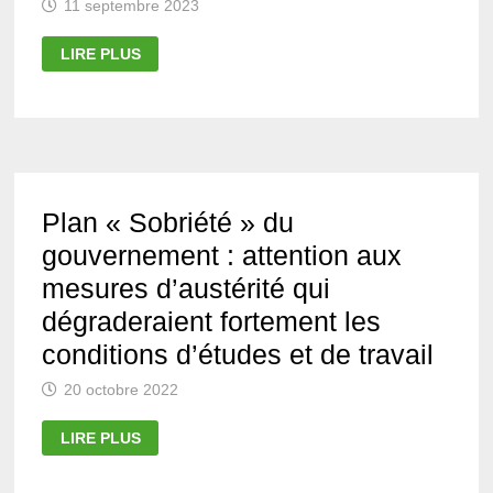
11 septembre 2023
ACCIDENTS
LIRE PLUS
DE
SERVICE
ET
MALADIES
PROFESSIONNELLES
Plan « Sobriété » du
gouvernement : attention aux
mesures d’austérité qui
dégraderaient fortement les
conditions d’études et de travail
20 octobre 2022
PLAN
LIRE PLUS
« SOBRIÉTÉ »
DU
GOUVERNEMENT :