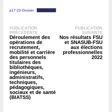
p17-23-Dossier
Télécharger
Navigation
PUBLICATION
PUBLICATION
Publication
Publ
PRÉCÉDENTE
SUIVANTE
précédente :
suiva
Déroulement des
Nos résultats FSU
de
opérations de
et SNASUB-FSU
recrutement,
aux élections
l’article
mobilité et carrière
professionnelles
des personnels
2022
titulaires des
bibliothèques,
ingénieurs,
administratifs,
techniques,
pédagogiques,
sociaux et de santé
(BIATSS)