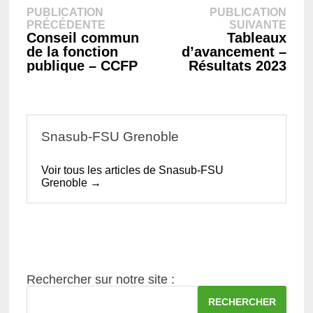
Navigation
PUBLICATION
PUBLICATION
Publication
Publ
PRÉCÉDENTE
SUIVANTE
précédente :
suiva
Conseil commun
Tableaux
de
de la fonction
d’avancement –
publique – CCFP
Résultats 2023
l’article
Snasub-FSU Grenoble
Voir tous les articles de Snasub-FSU
Grenoble →
Rechercher sur notre site :
RECHERCHER